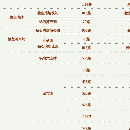
1114路
梭鱼湾地铁站
812路
梭
梭鱼湾站
钻石湾三期
25路
钻石湾滨海公园
905路
梭鱼湾南站
25路
和硕街
钻石湾幼儿园
812路
梭
快轨大连站
538路
40路
403路
菜市街
526路
528路
1107路
527路