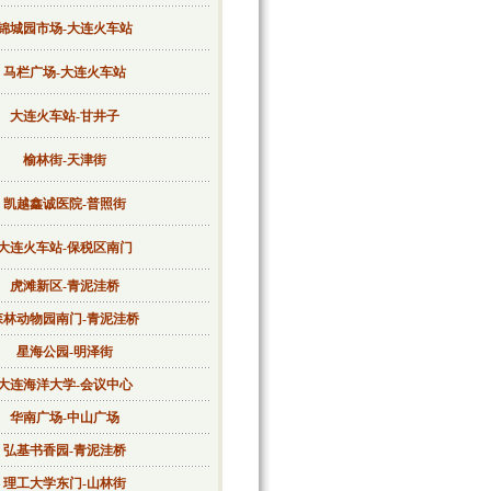
锦城园市场-大连火车站
马栏广场-大连火车站
大连火车站-甘井子
榆林街-天津街
凯越鑫诚医院-普照街
大连火车站-保税区南门
虎滩新区-青泥洼桥
森林动物园南门-青泥洼桥
星海公园-明泽街
大连海洋大学-会议中心
华南广场-中山广场
弘基书香园-青泥洼桥
理工大学东门-山林街