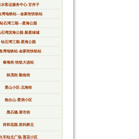
泉水客运服务中心-甘井子
鱼湾地铁站—金家街快轨站
钻石湾三期—星海公园
钻石湾滨海公园-新星绿城
钻石湾三期-星海公园
鱼湾地铁站-金家街快轨站
春海街-快轨大连站
林茂街-勤俭街
景山小区-北海街
炮台山-景润小区
黑石礁-菜市街
祥和花园-胜利桥北
火车站北广场-莲花小区