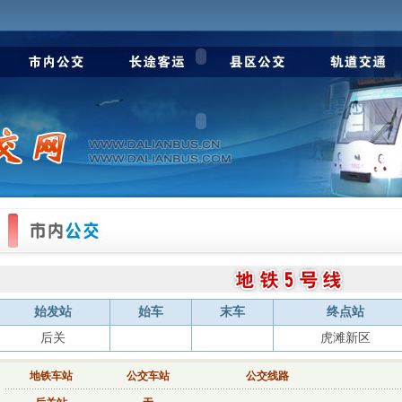
始发站
始车
末车
终点站
后关
虎滩新区
地铁车站
公交车站
公交线路