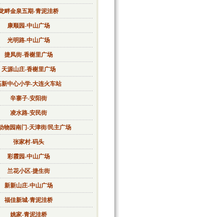
龙畔金泉五期-青泥洼桥
康顺园-中山广场
光明路-中山广场
捷凤街-香榭里广场
天源山庄-香榭里广场
高新中心小学-大连火车站
辛寨子-安阳街
凌水路-安民街
动物园南门-天津街/民主广场
张家村-码头
彩霞园-中山广场
兰花小区-捷生街
新新山庄-中山广场
福佳新城-青泥洼桥
姚家-青泥洼桥