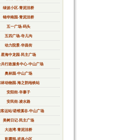
绿波小区-青泥洼桥
锦华南园-青泥洼桥
五一广场-码头
五四广场-寺儿沟
动力院景-华昌街
星海中龙园-民主广场
公共行政服务中心-中山广场
奥林园-中山广场
森林动物园-海之韵地铁站
安阳街-辛寨子
安民街-凌水路
客运站/诺维溪谷-中山广场
美树日记-民主广场
大连湾-青泥洼桥
彩霞园-武昌小区