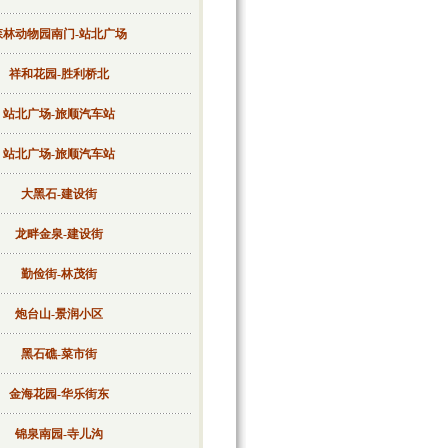
森林动物园南门-站北广场
祥和花园-胜利桥北
站北广场-旅顺汽车站
站北广场-旅顺汽车站
大黑石-建设街
龙畔金泉-建设街
勤俭街-林茂街
炮台山-景润小区
黑石礁-菜市街
金海花园-华乐街东
锦泉南园-寺儿沟