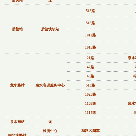
后关站
无
513路
518路
后盐站
后盐快轨站
1012路
1015路
21路
泉水
42路
45路
龙华路站
泉水客运服务中心
513路
1025路
1109路
泉水
1114路
泉水东站
无
检测中心
38路区间车
中华东路站