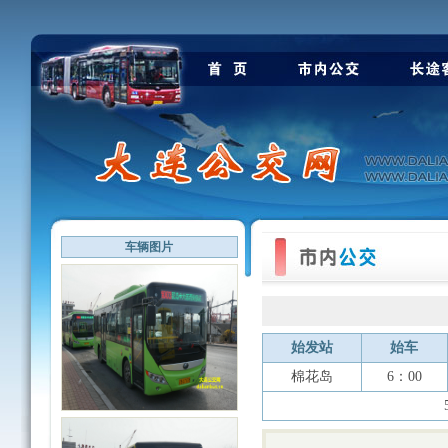
车辆图片
始发站
始车
棉花岛
6：00