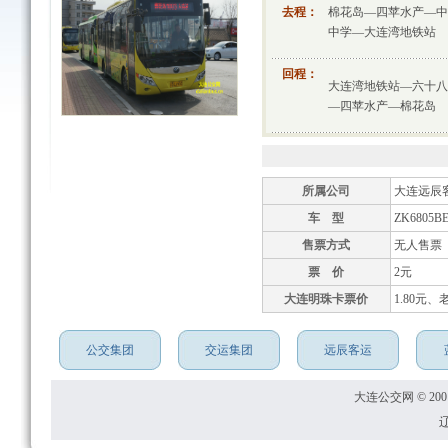
去程：
棉花岛—四苹水产—中
中学—大连湾地铁站
回程：
大连湾地铁站—六十八
—四苹水产—棉花岛
所属公司
大连远辰
车 型
ZK6805B
售票方式
无人售票
票 价
2元
大连明珠卡票价
1.80元
公交集团
交运集团
远辰客运
大连公交网 © 2001
辽