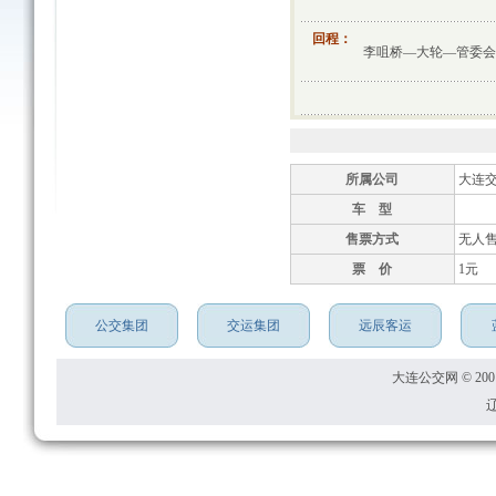
回程：
李咀桥—大轮—管委会
所属公司
大连
车 型
售票方式
无人
票 价
1元
公交集团
交运集团
远辰客运
大连公交网 © 2001
辽