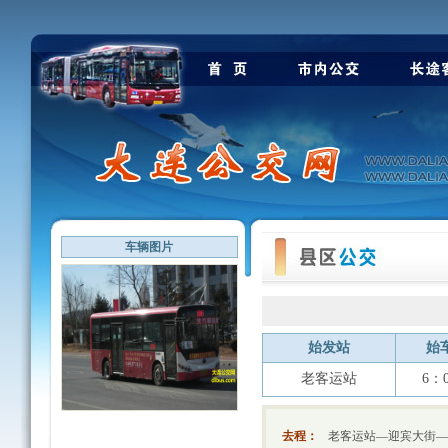
车辆图片
始发站
始
老客运站
6：
去程：
老客运站—迎宾大街—