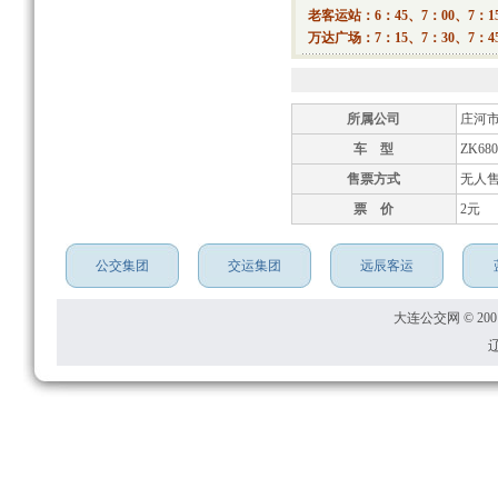
老客运站：6：45、7：00、7：15
万达广场：7：15、7：30、7：45
所属公司
庄河
车 型
ZK68
售票方式
无人
票 价
2元
公交集团
交运集团
远辰客运
大连公交网 © 2001
辽