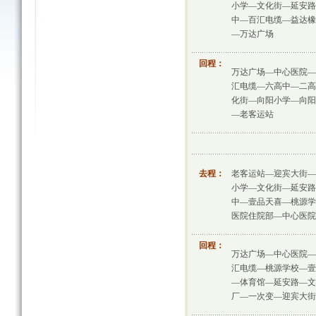
小学—文化街—延安路
中—百汇电缆—益达橡
—万达广场
回程：
万达广场—中心医院—
汇电缆—六高中—二高
化街—向阳小学—向阳
—老客运站
去程：
老客运站—迎宾大街—
小学—文化街—延安路
中—壹品天喜—桃源学
医院住院部—中心医院
回程：
万达广场—中心医院—
汇电缆—桃源学校—壹
—体育馆—延安路—文
厂—一次变—迎宾大街