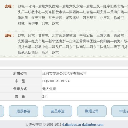
去程：
赵屯—马沟—后炮六队西站—后炮六队东站—后炮三队—隆宇旧货市场—
头厂—职教中心—河东旧货市场—滨西路—红岩路—延安路—黄海广场—
派出所—红光市场—红光游园—老客运站—河东早市—小王沟—徐岭屯—
材城—黄炉屯—邱屯—赵屯
回程：
赵屯—邱屯—黄炉屯—北方家居建材城—中联宏扬—三寰大街—徐岭屯—
光游园—红光市场—新华派出所—庄河正骨骨科医院—向阳路—黄海广场
旧货市场—职教中心—罐头厂—河东二队南站—河东二队北站—隆宇旧货
后炮六队西站—马沟—赵屯
所属公司
庄河市交通公共汽车有限公司
车 型
EQ6800CACBEV4
售票方式
无人售票
票 价
2元
远辰客运
蓝星客运
顺通公司
中山
大连公交网 © 2001-2011
dalianbus.cn
dalianbus.com