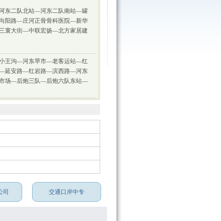
河东二队北站—河东二队南站—罐
向阳路—庄河正骨骨科医院—新华
三寰大街—中联宏扬—北方家居建
小王沟—河东早市—老客运站—红
—延安路—红岩路—滨西路—河东
市场—后炮三队—后炮六队东站—
公司
交通口岸中专