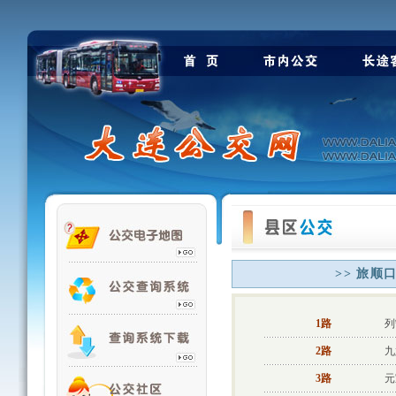
>> 旅顺
1路
列
2路
九
3路
元